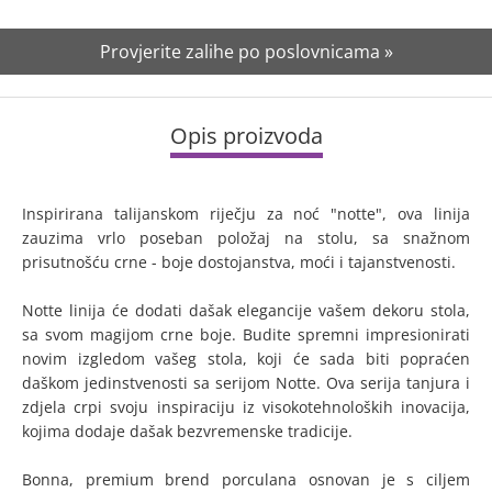
Provjerite zalihe po poslovnicama »
Opis proizvoda
Inspirirana talijanskom riječju za noć "notte", ova linija
zauzima vrlo poseban položaj na stolu, sa snažnom
prisutnošću crne - boje dostojanstva, moći i tajanstvenosti.
Notte linija će dodati dašak elegancije vašem dekoru stola,
sa svom magijom crne boje. Budite spremni impresionirati
novim izgledom vašeg stola, koji će sada biti popraćen
daškom jedinstvenosti sa serijom Notte. Ova serija tanjura i
zdjela crpi svoju inspiraciju iz visokotehnoloških inovacija,
kojima dodaje dašak bezvremenske tradicije.
Bonna, premium brend porculana osnovan je s ciljem