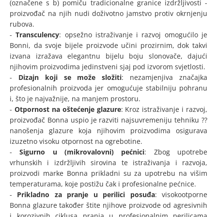
(označene s b) pomiču tradicionalne granice izdržljivosti -
proizvođač na njih nudi doživotno jamstvo protiv okrnjenju
rubova.
-
Transculency
: opsežno istraživanje i razvoj omogućilo je
Bonni, da svoje bijele proizvode učini prozirnim, dok takvi
izvana izražava elegantnu bijelu boju slonovače, dajući
njihovim proizvodima jedinstveni sjaj pod izvorom svjetlosti.
-
Dizajn koji se može složiti
: nezamjenjiva značajka
profesionalnih proizvoda jer omogućuje stabilniju pohranu
i, što je najvažnije, na manjem prostoru.
-
Otpornost na oštećenje glazure
: Kroz istraživanje i razvoj,
proizvođač Bonna uspio je razviti najsuvremeniju tehniku ??
nanošenja glazure koja njihovim proizvodima osigurava
izuzetno visoku otpornost na ogrebotine.
-
Sigurno u (mikrovalovni) pećnici
: Zbog upotrebe
vrhunskih i izdržljivih sirovina te istraživanja i razvoja,
proizvodi marke Bonna prikladni su za upotrebu na višim
temperaturama, koje postižu čak i profesionalne pećnice.
-
Prikladno za pranje u perilici posuđa
: visokootporne
Bonna glazure također štite njihove proizvode od agresivnih
i korozivnih ciklusa pranja u profesionalnim perilicama