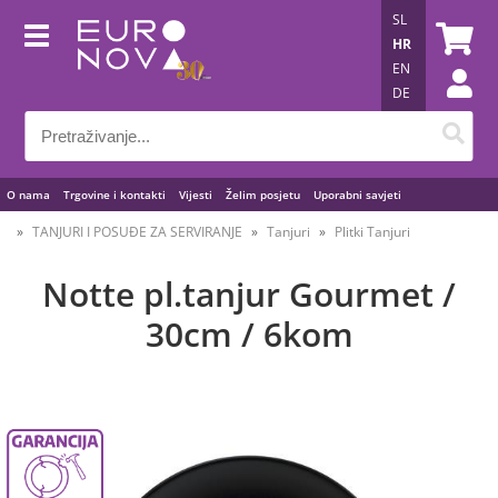
SL
HR
EN
DE
O nama
Trgovine i kontakti
Vijesti
Želim posjetu
Uporabni savjeti
TANJURI I POSUĐE ZA SERVIRANJE
Tanjuri
Plitki Tanjuri
Notte pl.tanjur Gourmet /
30cm / 6kom