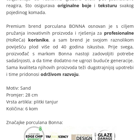
reagira, što osigurava
originalne boje
i
teksturu
svakog
pojedinog komada.
Premium brend porculana BONNA osnovan je s ciljem
pružanja inovativnih proizvoda i rješenja za
profesionalne
(HoReCa)
korisnike
, a sam brend je svojom raznolikom
poviješću plod više od 40 godina iskustva. Prije svega,
proizvođač s markom Bonna nastoji zadovoljiti potrebe
sadašnjosti, a da time dodatno ne ugrozi buduće generacije.
Sama kvaliteta njihovih proizvoda teži dugotrajnijoj upotrebi
i time pridonosi
održivom razvoju
.
Motiv: Sand
Promjer: 28 cm
Vrsta artikla: plitki tanjur
Količina: 6 kom
Značajke porculana Bonna: