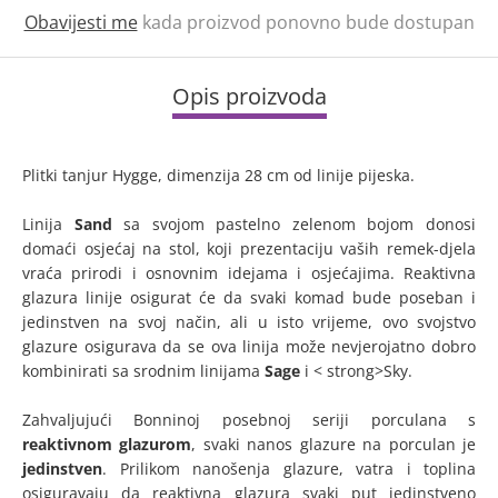
Obavijesti me
kada proizvod ponovno bude dostupan
Opis proizvoda
Plitki tanjur Hygge, dimenzija 28 cm od linije pijeska.
Linija
Sand
sa svojom pastelno zelenom bojom donosi
domaći osjećaj na stol, koji prezentaciju vaših remek-djela
vraća prirodi i osnovnim idejama i osjećajima. Reaktivna
glazura linije osigurat će da svaki komad bude poseban i
jedinstven na svoj način, ali u isto vrijeme, ovo svojstvo
glazure osigurava da se ova linija može nevjerojatno dobro
kombinirati sa srodnim linijama
Sage
i < strong>Sky.
Zahvaljujući Bonninoj posebnoj seriji porculana s
reaktivnom glazurom
, svaki nanos glazure na porculan je
jedinstven
. Prilikom nanošenja glazure, vatra i toplina
osiguravaju da reaktivna glazura svaki put jedinstveno