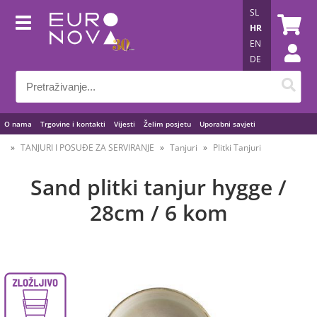
SL
HR
EN
DE
O nama
Trgovine i kontakti
Vijesti
Želim posjetu
Uporabni savjeti
TANJURI I POSUĐE ZA SERVIRANJE
Tanjuri
Plitki Tanjuri
Sand plitki tanjur hygge /
28cm / 6 kom