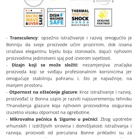
-
Transculency
: opsežno istraživanje i razvoj omogućilo je
Bonniju da svoje proizvode učini prozirnim, dok izvana
izražava elegantnu bijelu boju slonovače, dajući njihovim
proizvodima jedinstveni sjaj pod izvorom svjetlosti.
-
Dizajn koji se može složiti
: nezamjenjiva značajka
proizvoda koji se sviđaju profesionalnim korisnicima jer
omogućuje stabilniju pohranu i, što je najvažnije, na
manjem prostoru.
-
Otpornost na oštećenje glazure
: Kroz istraživanje i razvoj,
proizvođač iz Bonna uspio je razviti najsuvremeniju tehniku
??nanošenja glazure koja njihovim proizvodima osigurava
izuzetno visoku otpornost na ogrebotine.
-
Mikrovalna pećnica & Sigurno u pećnici
: Zbog upotrebe
vrhunskih i izdržljivih sirovina i domišljatosti istraživanja i
razvoja, proizvodi od porculana Bonne prikladni su za