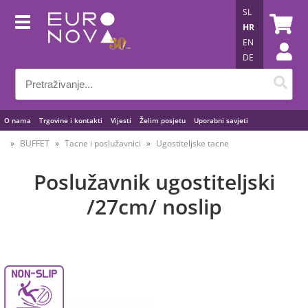
SL
HR
EN
DE
O nama
Trgovine i kontakti
Vijesti
Želim posjetu
Uporabni savjeti
BUFFET
Tacne i poslužavnici
Ugostiteljske tacne
Poslužavnik ugostiteljski
/27cm/ noslip