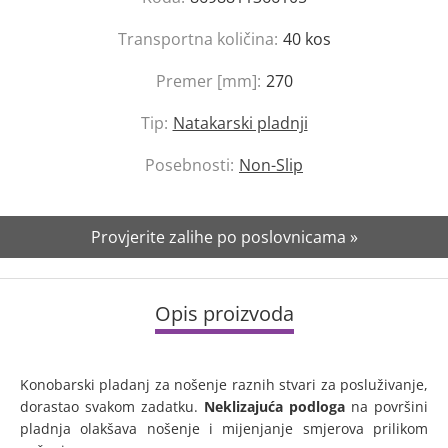
Transportna količina:
40
kos
Premer [mm]:
270
Tip:
Natakarski pladnji
Posebnosti:
Non-Slip
Provjerite zalihe po poslovnicama »
Opis proizvoda
Konobarski pladanj za nošenje raznih stvari za posluživanje,
dorastao svakom zadatku.
Neklizajuća podloga
na površini
pladnja olakšava nošenje i mijenjanje smjerova prilikom