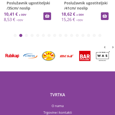
Poslužavnik ugostiteljski
Poslužavnik ugostiteljski
/35cm/ noslip
/41cm/ noslip
10,41 €
18,62 €
8,53 €
15,26 €
TVRTKA
O nama
Trgovine i kontakti