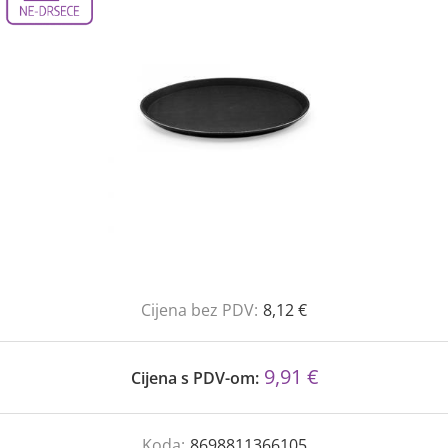
Cijena bez PDV:
8,12 €
9,91 €
Cijena s PDV-om:
Koda:
8698811366105