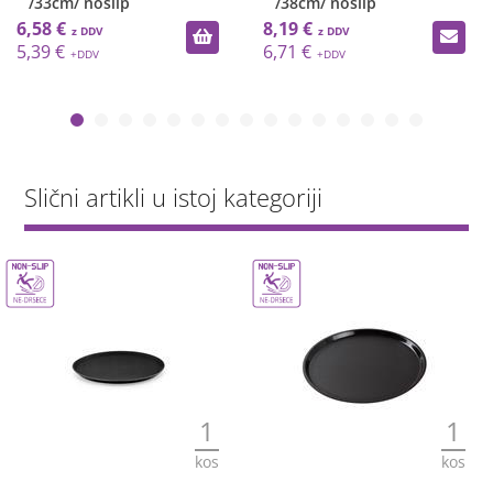
/33cm/ noslip
/38cm/ noslip
6,58 €
8,19 €
5,39 €
6,71 €
Slični artikli u istoj kategoriji
1
1
kos
kos