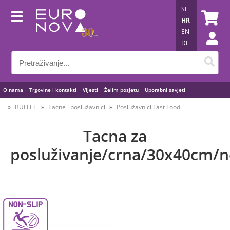
SL
HR
EN
DE
O nama
Trgovine i kontakti
Vijesti
Želim posjetu
Uporabni savjeti
BUFFET
Tacne i poslužavnici
Poslužavnici Fast Food
Tacna za
posluživanje/crna/30x40cm/n