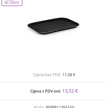
Cijena bez PDV:
11,08 €
13,52 €
Cijena s PDV-om:
Koda:
8698811366150