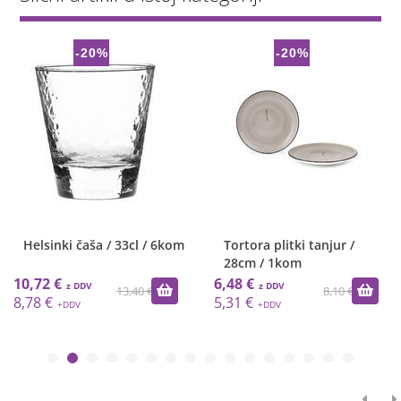
-20%
-20%
Helsinki čaša / 33cl / 6kom
Tortora plitki tanjur /
28cm / 1kom
10,72 €
6,48 €
13,40 €
8,10 €
8,78 €
5,31 €