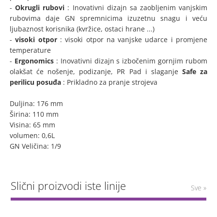
-
Okrugli rubovi
: Inovativni dizajn sa zaobljenim vanjskim
rubovima daje GN spremnicima izuzetnu snagu i veću
ljubaznost korisnika (kvržice, ostaci hrane ...)
-
visoki otpor
: visoki otpor na vanjske udarce i promjene
temperature
-
Ergonomics
: Inovativni dizajn s izbočenim gornjim rubom
olakšat će nošenje, podizanje, PR Pad i slaganje
Safe za
perilicu posuđa
: Prikladno za pranje strojeva
Duljina: 176 mm
Širina: 110 mm
Visina: 65 mm
volumen: 0,6L
GN Veličina: 1/9
Slični proizvodi iste linije
Sve »