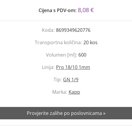
8,08 €
Cijena s PDV-om:
Koda:
8699349620776
Transportna količina:
20
kos
Volumen [ml]:
600
Linija:
Pro 18/10 1mm
Tip:
GN 1/9
Marka:
Kapp
Provjerite zalihe po poslovnicama »