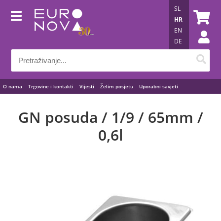
SL
HR
EN
DE
O nama
Trgovine i kontakti
Vijesti
Želim posjetu
Uporabni savjeti
GN posuda / 1/9 / 65mm /
0,6l