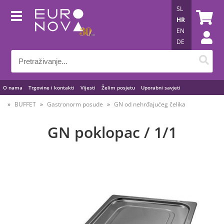
SL
HR
EN
DE
O nama
Trgovine i kontakti
Vijesti
Želim posjetu
Uporabni savjeti
BUFFET
Gastronorm posude
GN od nehrđajućeg čelika
GN poklopac / 1/1