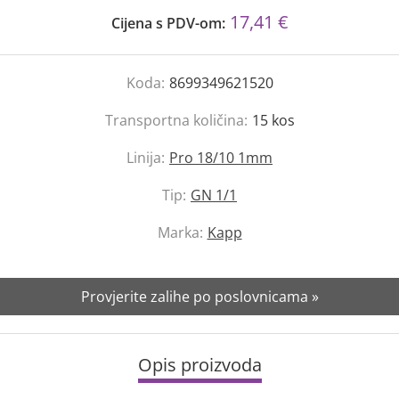
17,41 €
Cijena s PDV-om:
Koda:
8699349621520
Transportna količina:
15
kos
Linija:
Pro 18/10 1mm
Tip:
GN 1/1
Marka:
Kapp
Provjerite zalihe po poslovnicama »
Opis proizvoda