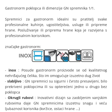
Gastronorm poklopca ili dimenzije GN spremnika 1/1.
Spremnici za gastronorm idealni su pratitelj svake
profesionalne kuhinje, ugostiteljstva, usluge ili pripreme
hrane. Posluživanje ili priprema hrane koja je razvijena s
profesionalnim korisnikom.
značajke gastronorm:
-
inox
: Posude gastronorm proizvode se od kvalitetnog
nehrđajućeg čelika, što im omogućuje izuzetno dug život
-
slabljivo
: GN spremnici su sigurni i čvrsto presavijeni, bilo
prekriveni poklopcima ili su opterećeni jedno u drugo bez
poklopca
-
Okrugli rubovi
: Inovativni dizajn sa zaobljenim vanjskim
rubovima daje GN spremnicima izuzetnu snagu i veću
ljubaznost korisnika (kvržice, ostaci hrane ...)