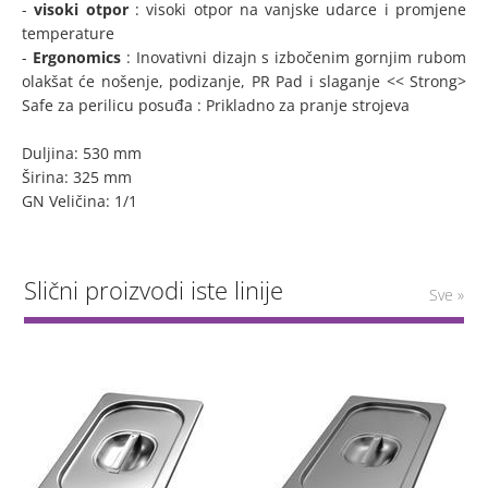
-
visoki otpor
: visoki otpor na vanjske udarce i promjene
temperature
-
Ergonomics
: Inovativni dizajn s izbočenim gornjim rubom
olakšat će nošenje, podizanje, PR Pad i slaganje << Strong>
Safe za perilicu posuđa : Prikladno za pranje strojeva
Duljina: 530 mm
Širina: 325 mm
GN Veličina: 1/1
Slični proizvodi iste linije
Sve »