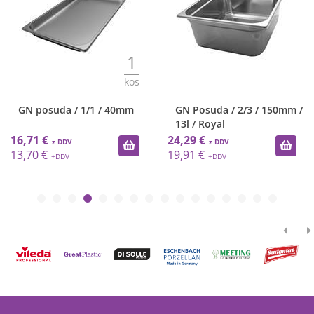
1
kos
GN posuda / 1/1 / 40mm
GN Posuda / 2/3 / 150mm /
13l / Royal
16,71 €
24,29 €
13,70 €
19,91 €