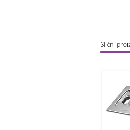
Slični proiz
1
1
kos
kos