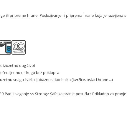
ge ili pripreme hrane. Posluživanje ili priprema hrane koja je razvijena s
e izuzetno dug život
terećeni jedno u drugo bez poklopca
etnu snagu i veću ljubaznost korisnika (kvržice, ostaci hrane ...)
PR Pad i slaganje << Strong> Safe za pranje posuđa : Prikladno za pranje