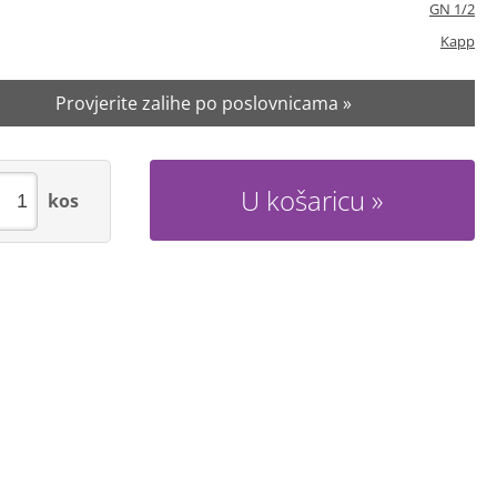
GN 1/2
Kapp
Provjerite zalihe po poslovnicama »
U košaricu
kos