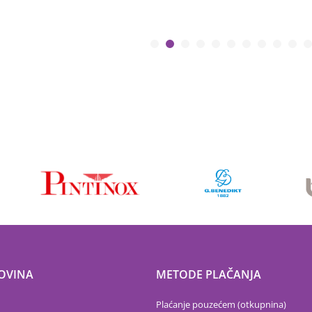
OVINA
METODE PLAČANJA
Plaćanje pouzećem (otkupnina)