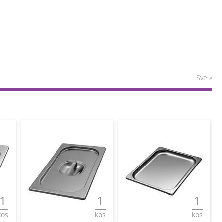
Sve »
1
1
1
kos
kos
kos