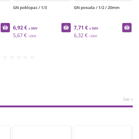
GN poklopac / 1/3
GN posuda / 1/2 / 20mm
GN
6,92 €
7,71 €
8
5,67 €
6,32 €
6
Sve »