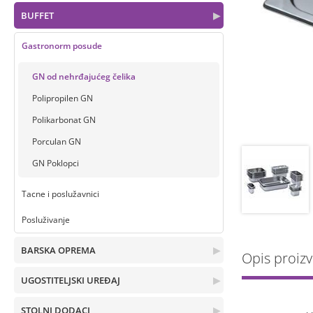
BUFFET
▶
Gastronorm posude
GN od nehrđajućeg čelika
Polipropilen GN
Polikarbonat GN
Porculan GN
GN Poklopci
Tacne i poslužavnici
Posluživanje
BARSKA OPREMA
▶
Opis proiz
UGOSTITELJSKI UREĐAJ
▶
STOLNI DODACI
▶