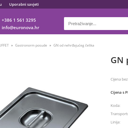
u
Uporabni savjeti
+386 1 561 3295
info
euronova.hr
UFFET
Gastronorm posude
GN od nehrđajućeg čelika
GN p
Cijena bez
Cijena s 
Koda:
Transportn
Linija: