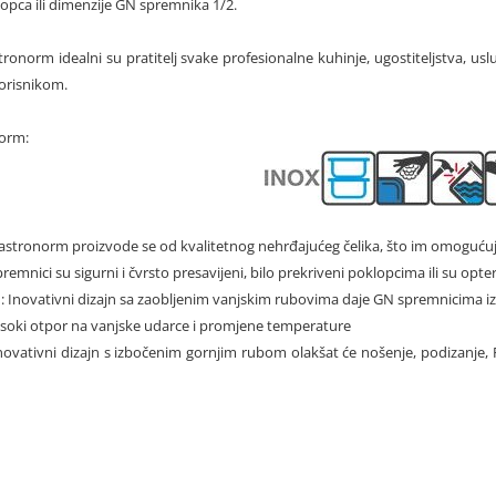
pca ili dimenzije GN spremnika 1/2.
ronorm idealni su pratitelj svake profesionalne kuhinje, ugostiteljstva, uslu
orisnikom.
norm:
astronorm proizvode se od kvalitetnog nehrđajućeg čelika, što im omogućuj
premnici su sigurni i čvrsto presavijeni, bilo prekriveni poklopcima ili su op
i
: Inovativni dizajn sa zaobljenim vanjskim rubovima daje GN spremnicima izuz
visoki otpor na vanjske udarce i promjene temperature
Inovativni dizajn s izbočenim gornjim rubom olakšat će nošenje, podizanje, 