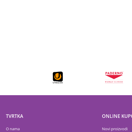
TVRTKA
ONLINE KUP
O nama
Novi proizvodi