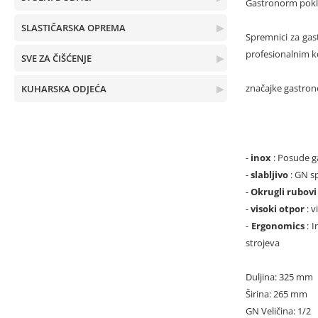
Gastronorm poklo
SLASTIČARSKA OPREMA
▶
Spremnici za gast
profesionalnim k
SVE ZA ČIŠĆENJE
▶
značajke gastro
KUHARSKA ODJEĆA
▶
-
inox
: Posude g
-
slabljivo
: GN s
-
Okrugli rubov
-
visoki otpor
: 
-
Ergonomics
: 
strojeva
Duljina: 325 mm
Širina: 265 mm
GN Veličina: 1/2