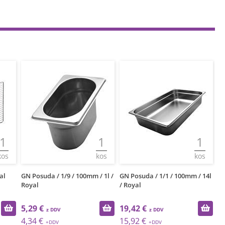
1
1
1
kos
kos
kos
al
GN Posuda / 1/9 / 100mm / 1l /
GN Posuda / 1/1 / 100mm / 14l
GN
Royal
/ Royal
Ro
5,29 €
19,42 €
1
4,34 €
15,92 €
1