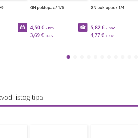
/9
GN poklopac / 1/6
GN poklopac / 1/4
4,50 €
5,82 €
3,69 €
4,77 €
zvodi istog tipa