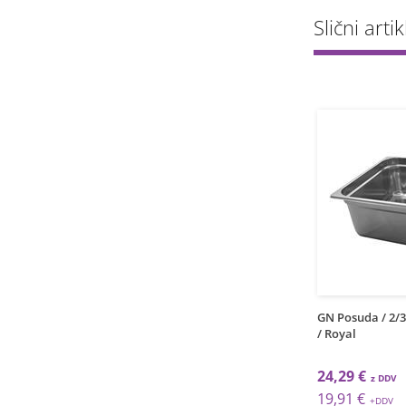
Slični artik
1
1
kos
kos
uda / 1/9 / 65mm / 0,6l
GN posuda / 1/2 / 200mm /
GN Posuda / 2/3
l
12,5l
/ Royal
€
30,81 €
24,29 €
€
25,25 €
19,91 €