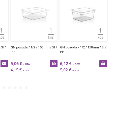
1
1
1
kos
kos
kos
3l /
GN posuda / 1/2 / 100mm / 5l /
GN posuda / 1/2 / 150mm / 8l /
GN
PP
PP
5,06 €
6,12 €
6
4,15 €
5,02 €
5