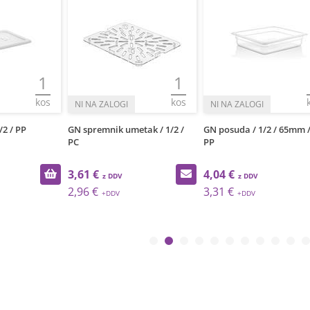
1
1
kos
kos
/2 / PP
GN spremnik umetak / 1/2 /
GN posuda / 1/2 / 65mm / 
PC
PP
3,61 €
4,04 €
2,96 €
3,31 €