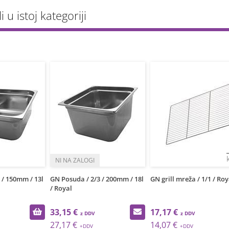
li u istoj kategoriji
 / 150mm / 13l
GN Posuda / 2/3 / 200mm / 18l
GN grill mreža / 1/1 / Roy
/ Royal
33,15 €
17,17 €
27,17 €
14,07 €