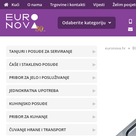
Kući
O nama
Trgovine i kontakti
Vijesti
Želim posjet
Odaberite kategoriju
euronova.hr
B
TANJURI I POSUĐE ZA SERVIRANJE
▶
ČAŠE I STAKLENO POSUĐE
▶
PRIBOR ZA JELO I POSLUŽIVANJE
▶
JEDNOKRATNA UPOTREBA
▶
KUHINJSKO POSUĐE
▶
PRIBOR ZA KUHANJE
▶
ČUVANJE HRANE I TRANSPORT
▶