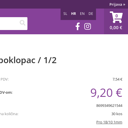
Prijava
»
SL
HR
EN
DE
0
0,00
€
oklopac / 1/2
 PDV:
7,54 €
9,20 €
PDV-om:
8699349621544
a količina:
30
kos
Pro 18/10 1mm