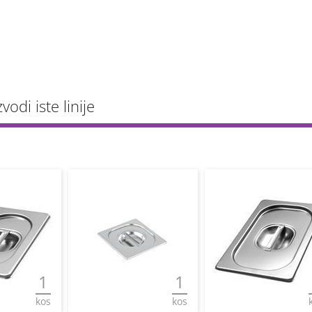
vodi iste linije
1
1
kos
kos