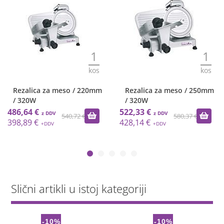
1
1
kos
kos
Rezalica za meso / 220mm
Rezalica za meso / 250mm
/ 320W
/ 320W
486,64 €
522,33 €
540,72 €
580,37 €
398,89 €
428,14 €
Slični artikli u istoj kategoriji
-10%
-10%