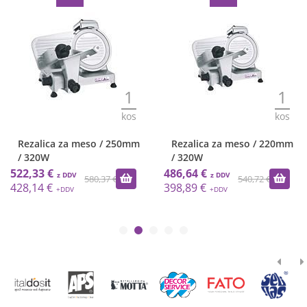
1
1
kos
kos
Rezalica za meso / 250mm
Rezalica za meso / 220mm
/ 320W
/ 320W
522,33 €
486,64 €
580,37 €
540,72 €
428,14 €
398,89 €