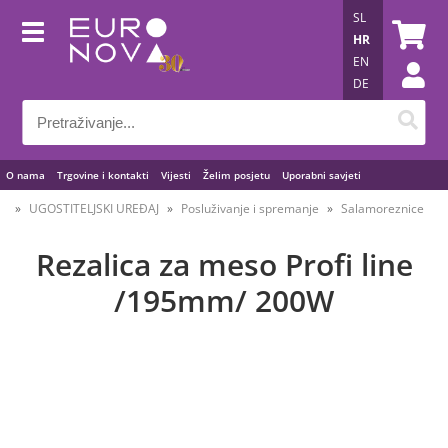
SL
HR
EN
DE
O nama
Trgovine i kontakti
Vijesti
Želim posjetu
Uporabni savjeti
UGOSTITELJSKI UREĐAJ
Posluživanje i spremanje
Salamoreznice
Rezalica za meso Profi line
/195mm/ 200W