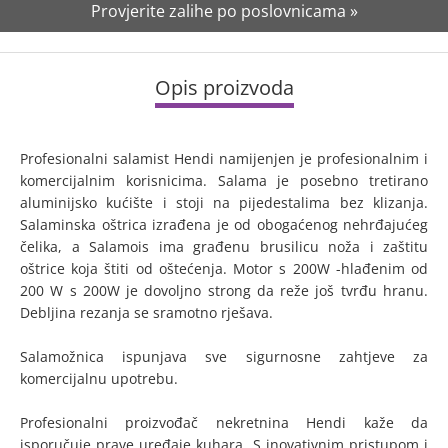
Provjerite zalihe po poslovnicama »
Opis proizvoda
Profesionalni salamist Hendi namijenjen je profesionalnim i
komercijalnim korisnicima. Salama je posebno tretirano
aluminijsko kućište i stoji na pijedestalima bez klizanja.
Salaminska oštrica izrađena je od obogaćenog nehrđajućeg
čelika, a Salamois ima građenu brusilicu noža i zaštitu
oštrice koja štiti od oštećenja. Motor s 200W -hlađenim od
200 W s 200W je dovoljno strong da reže još tvrđu hranu.
Debljina rezanja se sramotno rješava.
Salamožnica ispunjava sve sigurnosne zahtjeve za
komercijalnu upotrebu.
Profesionalni proizvođač nekretnina Hendi kaže da
isporučuje prave uređaje kuhara. S inovativnim pristupom i