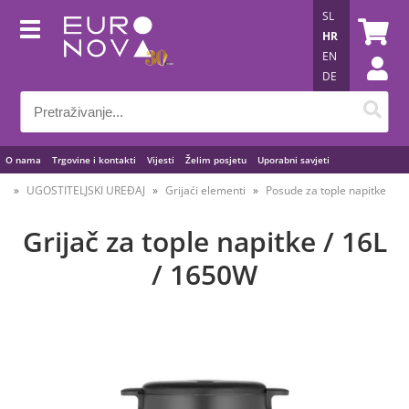
SL
HR
EN
DE
O nama
Trgovine i kontakti
Vijesti
Želim posjetu
Uporabni savjeti
UGOSTITELJSKI UREĐAJ
Grijaći elementi
Posude za tople napitke
Grijač za tople napitke / 16L
/ 1650W