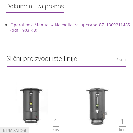
Operations Manual - Navodila za uporabo 8711369211465
(pdf - 903 KB)
Slični proizvodi iste linije
Sve »
1
1
kos
kos