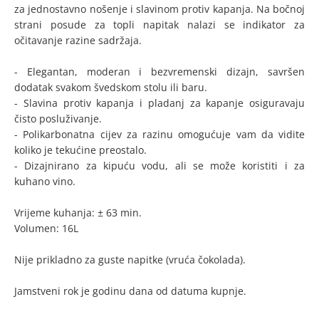
za jednostavno nošenje i slavinom protiv kapanja. Na bočnoj
strani posude za topli napitak nalazi se indikator za
očitavanje razine sadržaja.
- Elegantan, moderan i bezvremenski dizajn, savršen
dodatak svakom švedskom stolu ili baru.
- Slavina protiv kapanja i pladanj za kapanje osiguravaju
čisto posluživanje.
- Polikarbonatna cijev za razinu omogućuje vam da vidite
koliko je tekućine preostalo.
- Dizajnirano za kipuću vodu, ali se može koristiti i za
kuhano vino.
Vrijeme kuhanja: ± 63 min.
Volumen: 16L
Nije prikladno za guste napitke (vruća čokolada).
Jamstveni rok je godinu dana od datuma kupnje.