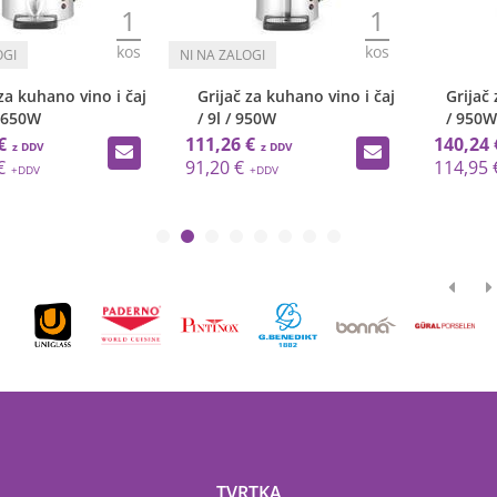
1
1
kos
kos
Grijač za kuhano vino i čaj
Grijač za tople napitke / 9L
/ 9l / 950W
/ 950W
111,26 €
140,24 €
91,20 €
114,95 €
TVRTKA