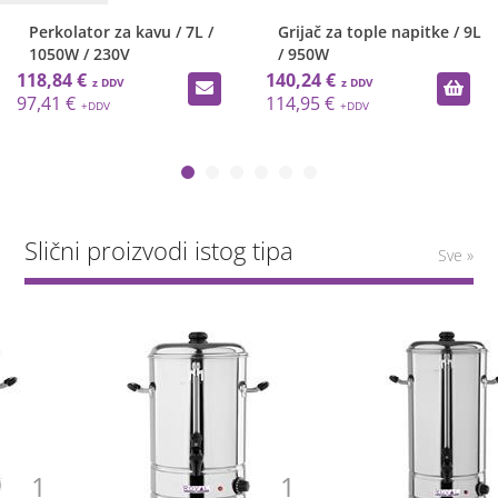
Perkolator za kavu / 7L /
Grijač za tople napitke / 9L
1050W / 230V
/ 950W
118,84 €
140,24 €
97,41 €
114,95 €
Slični proizvodi istog tipa
Sve »
1
1